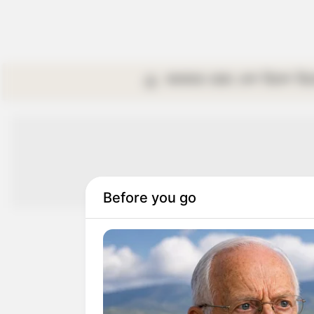
কলকাতা
রাজ্য
দেশ
বিদেশ
বি