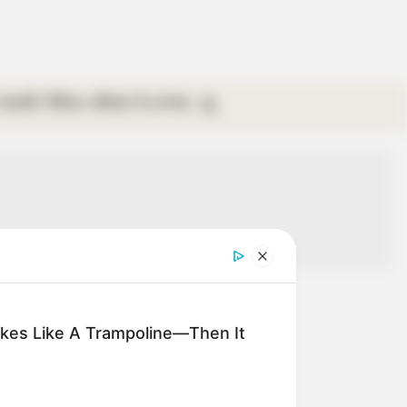
গ্যালারি
ভিডিও
রবিবার
ই-পেপার