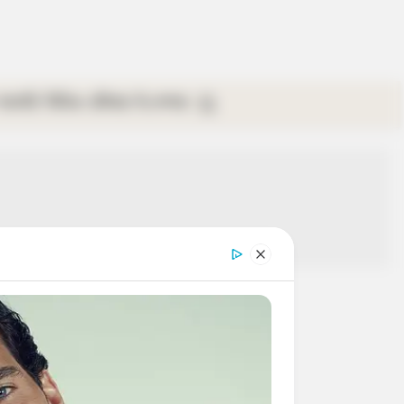
গ্যালারি
ভিডিও
রবিবার
ই-পেপার