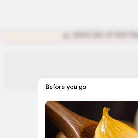
কলকাতা
রাজ্য
দেশ
বিদেশ
বি