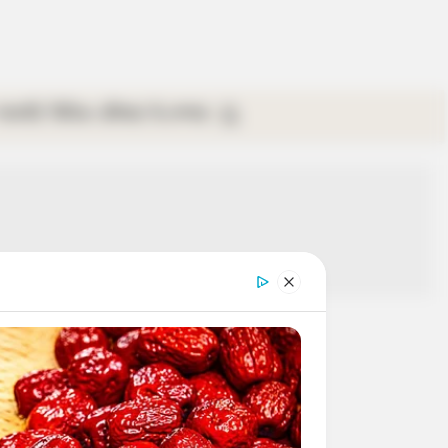
গ্যালারি
ভিডিও
রবিবার
ই-পেপার