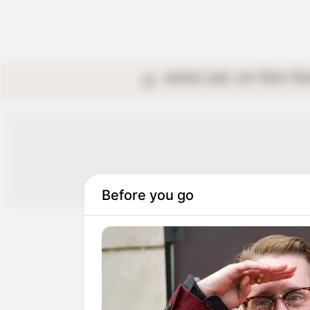
কলকাতা
রাজ্য
দেশ
বিদেশ
বি