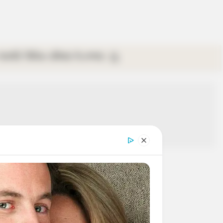
গ্যালারি
ভিডিও
রবিবার
ই-পেপার