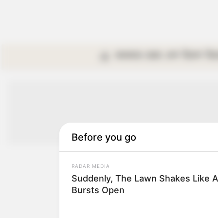
কলকাতা
রাজ্য
দেশ
বিদেশ
বি