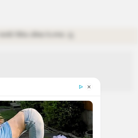
গ্যালারি
ভিডিও
রবিবার
ই-পেপার