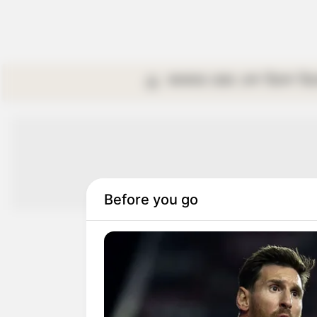
কলকাতা
রাজ্য
দেশ
বিদেশ
বি