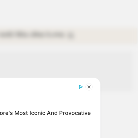
গ্যালারি
ভিডিও
রবিবার
ই-পেপার