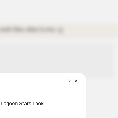
গ্যালারি
ভিডিও
রবিবার
ই-পেপার