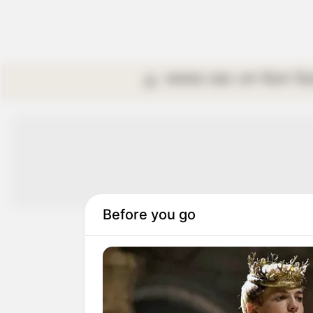
কলকাতা
রাজ্য
দেশ
বিদেশ
বি