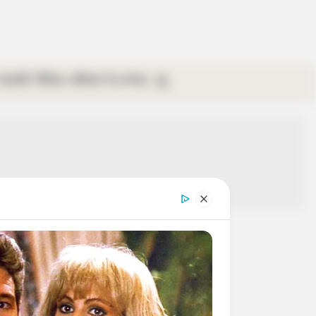
গ্যালারি
ভিডিও
রবিবার
ই-পেপার