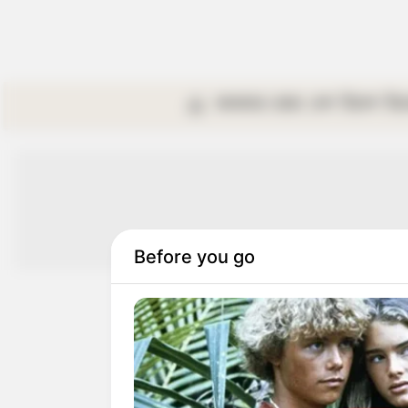
কলকাতা
রাজ্য
দেশ
বিদেশ
বি