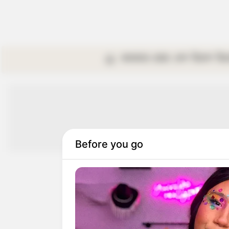
কলকাতা
রাজ্য
দেশ
বিদেশ
বি