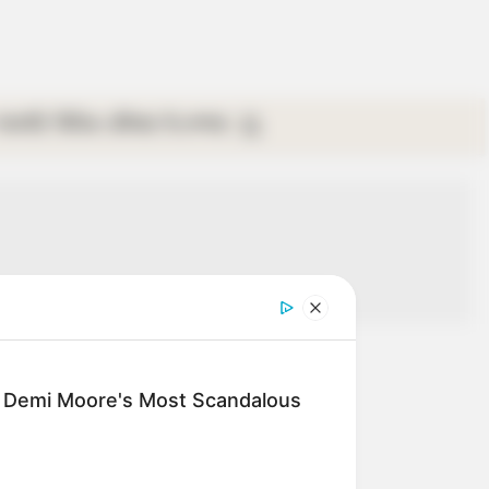
গ্যালারি
ভিডিও
রবিবার
ই-পেপার