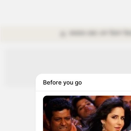
কলকাতা
রাজ্য
দেশ
বিদেশ
বি