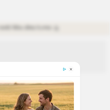
গ্যালারি
ভিডিও
রবিবার
ই-পেপার