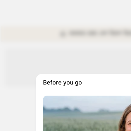
কলকাতা
রাজ্য
দেশ
বিদেশ
বি