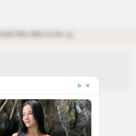
গ্যালারি
ভিডিও
রবিবার
ই-পেপার