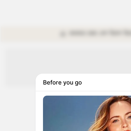
কলকাতা
রাজ্য
দেশ
বিদেশ
বি