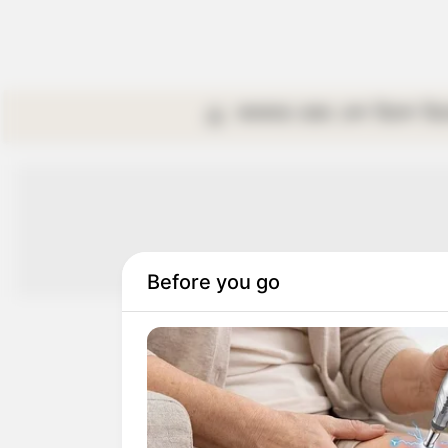
কলকাতা
রাজ্য
দেশ
বিদেশ
বি