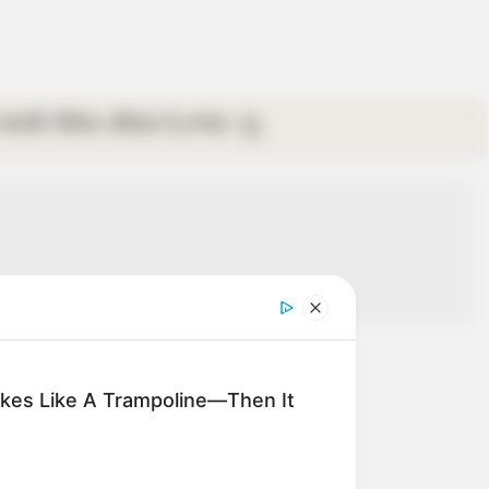
গ্যালারি
ভিডিও
রবিবার
ই-পেপার