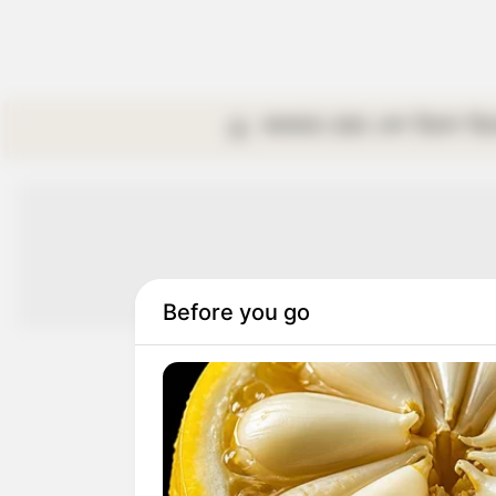
কলকাতা
রাজ্য
দেশ
বিদেশ
বি