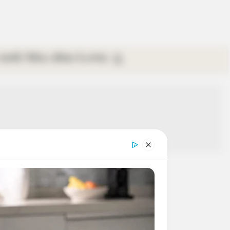
গ্যালারি
ভিডিও
রবিবার
ই-পেপার