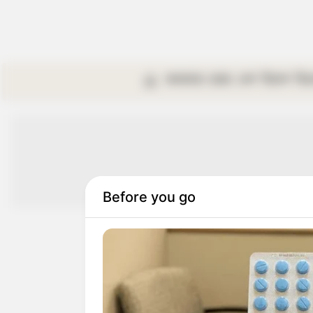
কলকাতা
রাজ্য
দেশ
বিদেশ
বি