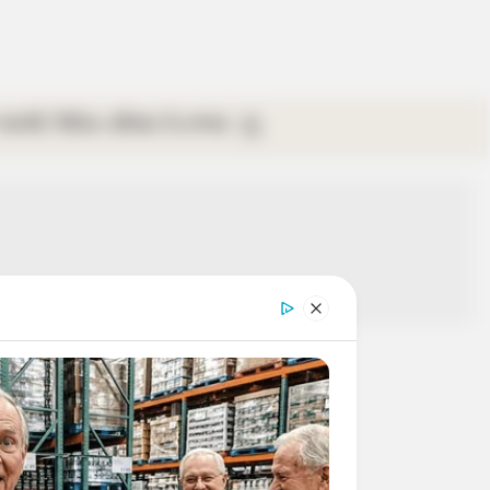
গ্যালারি
ভিডিও
রবিবার
ই-পেপার