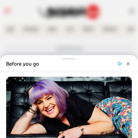
হোম
কলকাতা
রাজ্য
দেশ
বিদেশ
বিনোদন
খেলা
Advertisement