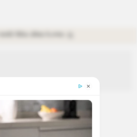
গ্যালারি
ভিডিও
রবিবার
ই-পেপার