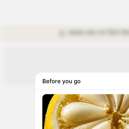
কলকাতা
রাজ্য
দেশ
বিদেশ
বি