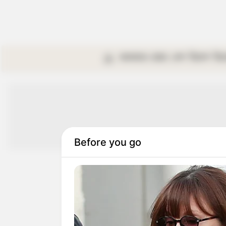
কলকাতা
রাজ্য
দেশ
বিদেশ
বি