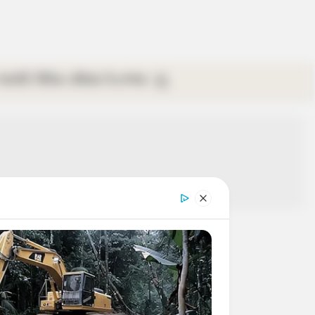
গ্যালারি
ভিডিও
রবিবার
ই-পেপার