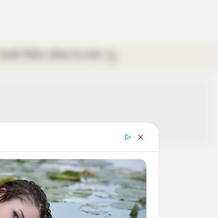
গ্যালারি
ভিডিও
রবিবার
ই-পেপার