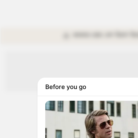
কলকাতা
রাজ্য
দেশ
বিদেশ
বি