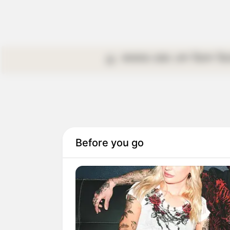
কলকাতা
রাজ্য
দেশ
বিদেশ
বি