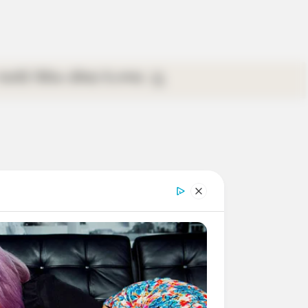
গ্যালারি
ভিডিও
রবিবার
ই-পেপার