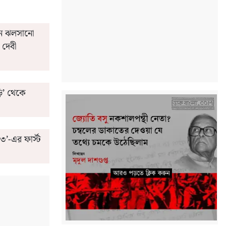
ে ঝলসানো
দেবী
ি’ থেকে
’-এর ফার্স্ট