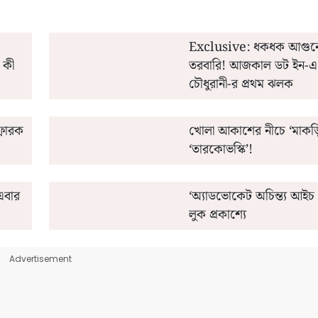
Exclusive: ধকধক আগুন
় কী
তরবারি! আজকাল ডট ইন-এ 
চৌধুরানী-র প্রথম ঝলক
্ফোরক
খোলা আকাশের নীচে ‘মাকড়
‘তারকোভস্কি’!
এবার
‘অ্যাডভোকেট অচিন্ত্য আইচ ৩
লুক প্রকাশ্যে
Advertisement