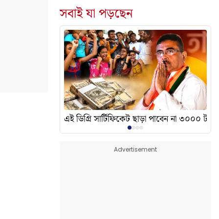
সবাই যা পড়ছেন
দেখালেন? এর অর্থ কী?
এই ডিগ্রি সার্টিফিকেট ছাড়া পাবেন না ৩০০০ টাকা
Advertisement