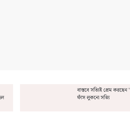
ডিট' করবেন অন্নপূর্ণার ফর্ম?
মিশর কোচ কেন 'এক্স' চিহ্ন 
বাস্তবে সত্যিই প্রেম করছেন 'গ
হল
ফাঁস লুকনো সত্যি