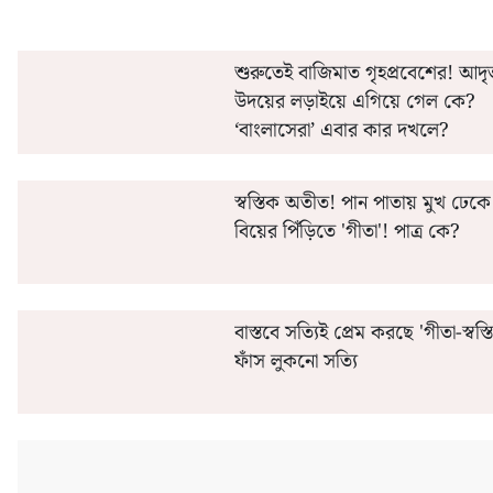
শুরুতেই বাজিমাত গৃহপ্রবেশের! আদৃ
উদয়ের লড়াইয়ে এগিয়ে গেল কে?
‘বাংলাসেরা’ এবার কার দখলে?
স্বস্তিক অতীত! পান পাতায় মুখ ঢেক
বিয়ের পিঁড়িতে 'গীতা'! পাত্র কে?
বাস্তবে সত্যিই প্রেম করছে 'গীতা-স্বস্
ফাঁস লুকনো সত্যি