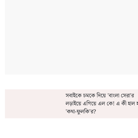
'এই' মাসেই সরকারি কর্মীদের অগ্রিম বেতন ও ২০% ডিএ
কীভাবে 'এ
সবাইকে চমকে দিয়ে 'বাংলা সেরা'র
লড়াইয়ে এগিয়ে এল কে! এ কী হাল 
'কথা-ফুলকি'র?