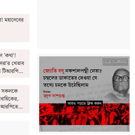
'র! মহাদেবের
ল 'কথা'!
সেরা'র খেতাব
ল টিআরপি
'! সকলকে
াবাহিকের,
 টিআরপিতে