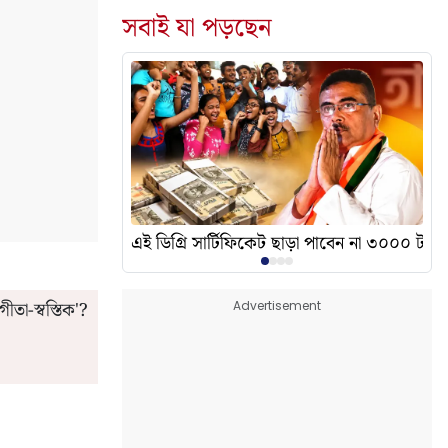
সবাই যা পড়ছেন
দেখালেন? এর অর্থ কী?
এই ডিগ্রি সার্টিফিকেট ছাড়া পাবেন না ৩০০০ টাকা
ীতা-স্বস্তিক'?
Advertisement