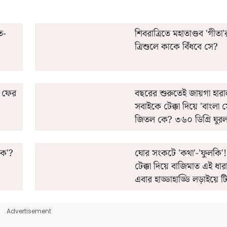
ত-
শিবরাত্রিতে মহাতাণ্ডব 'গীতা
ত্রিশুলে কাকে বিঁধবে সে?
ে ফের
বছরের শুরুতেই জায়গা হারা
সবাইকে টেক্কা দিয়ে 'বাংলা 
জিতল কে? ৩৬০ ডিগ্রি ঘুর
তালিকা
তিক'?
ঘোর সংকটে 'কথা'-'ফুলকি
টেক্কা দিয়ে বাজিমাত এই ধার
এবার হাড্ডাহাড্ডি লড়াইয়ে
কোন বড় চমক?
Advertisement