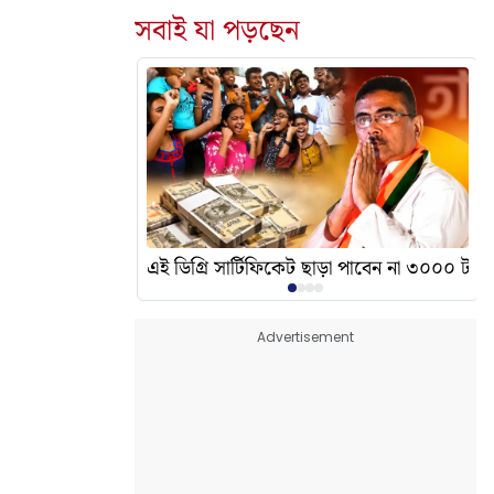
সবাই যা পড়ছেন
দেখালেন? এর অর্থ কী?
এই ডিগ্রি সার্টিফিকেট ছাড়া পাবেন না ৩০০০ টাকা
Advertisement