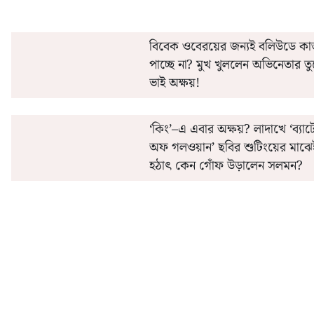
বিবেক ওবেরয়ের জন্যই বলিউডে ক
পাচ্ছে না? মুখ খুললেন অভিনেতার ত
ভাই অক্ষয়!
‘কিং’–এ এবার অক্ষয়? লাদাখে ‘ব্যাট
অফ গলওয়ান’ ছবির শুটিংয়ের মাঝে
হঠাৎ কেন গোঁফ উড়ালেন সলমন?