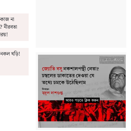
 কাজ না
ি? নীরবতা
রয়!
 নকল ঘড়ি!