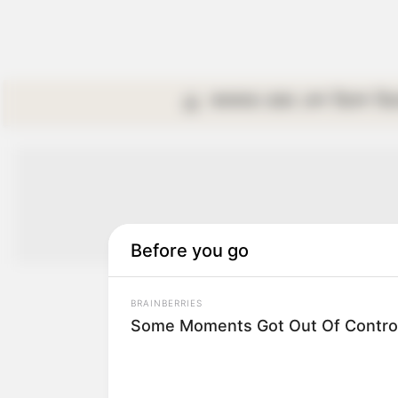
কলকাতা
রাজ্য
দেশ
বিদেশ
বি