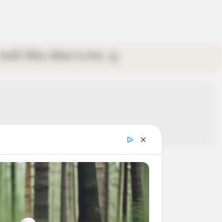
গ্যালারি
ভিডিও
রবিবার
ই-পেপার