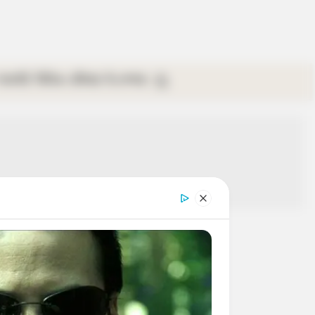
গ্যালারি
ভিডিও
রবিবার
ই-পেপার