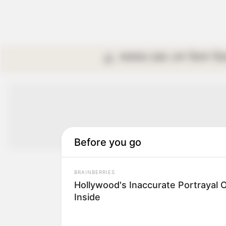
কলকাতা
রাজ্য
দেশ
বিদেশ
বি