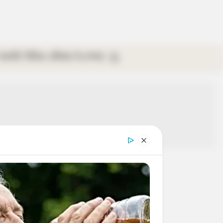
গ্যালারি
ভিডিও
রবিবার
ই-পেপার