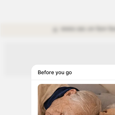
কলকাতা
রাজ্য
দেশ
বিদেশ
বি