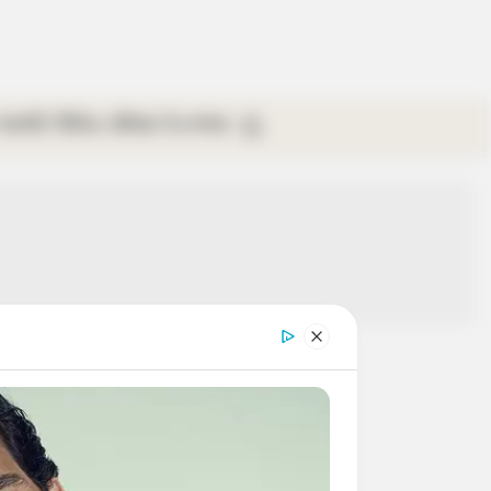
গ্যালারি
ভিডিও
রবিবার
ই-পেপার