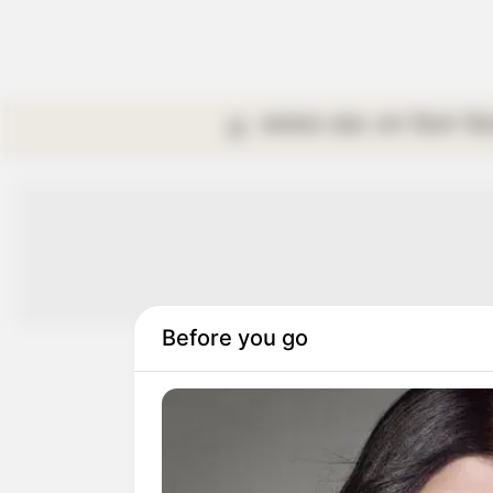
কলকাতা
রাজ্য
দেশ
বিদেশ
বি