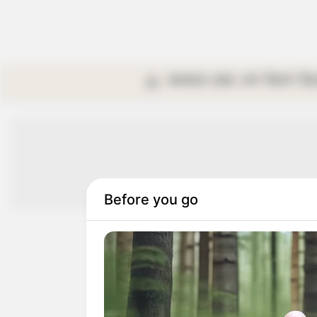
কলকাতা
রাজ্য
দেশ
বিদেশ
বি