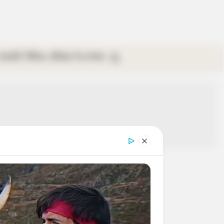
গ্যালারি
ভিডিও
রবিবার
ই-পেপার