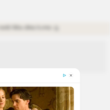
গ্যালারি
ভিডিও
রবিবার
ই-পেপার