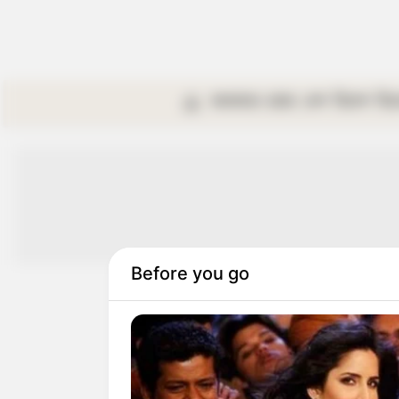
কলকাতা
রাজ্য
দেশ
বিদেশ
বি