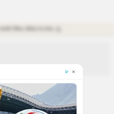
গ্যালারি
ভিডিও
রবিবার
ই-পেপার