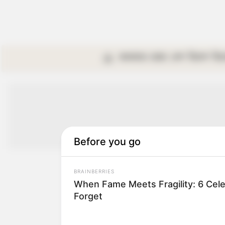
কলকাতা
রাজ্য
দেশ
বিদেশ
বি