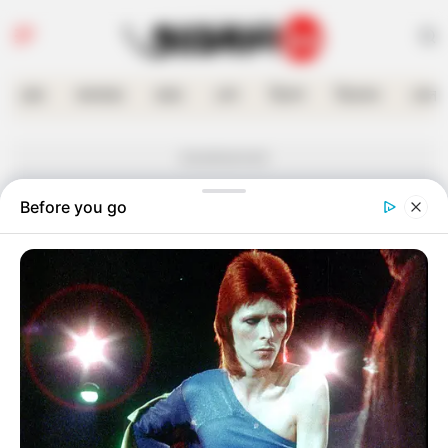
হোম
কলকাতা
রাজ্য
দেশ
বিদেশ
বিনোদন
খেলা
Advertisement