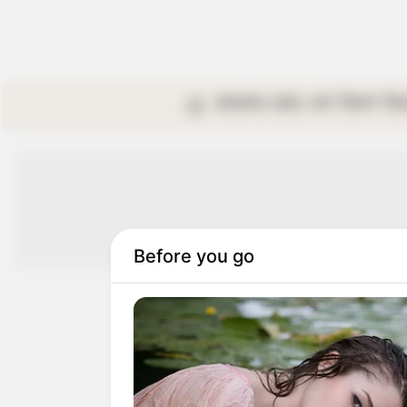
কলকাতা
রাজ্য
দেশ
বিদেশ
বি