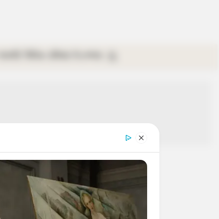
গ্যালারি
ভিডিও
রবিবার
ই-পেপার