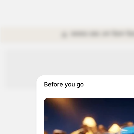
কলকাতা
রাজ্য
দেশ
বিদেশ
বি