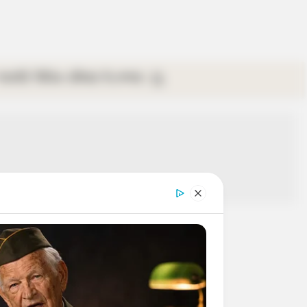
গ্যালারি
ভিডিও
রবিবার
ই-পেপার