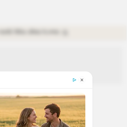
গ্যালারি
ভিডিও
রবিবার
ই-পেপার