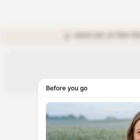
কলকাতা
রাজ্য
দেশ
বিদেশ
বি