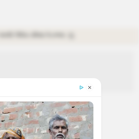
গ্যালারি
ভিডিও
রবিবার
ই-পেপার