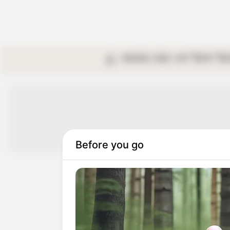
কলকাতা
রাজ্য
দেশ
বিদেশ
বি