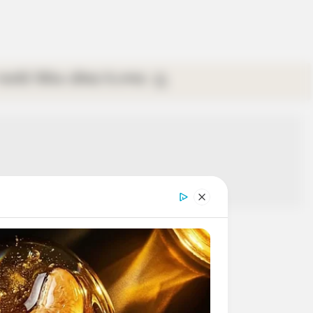
গ্যালারি
ভিডিও
রবিবার
ই-পেপার