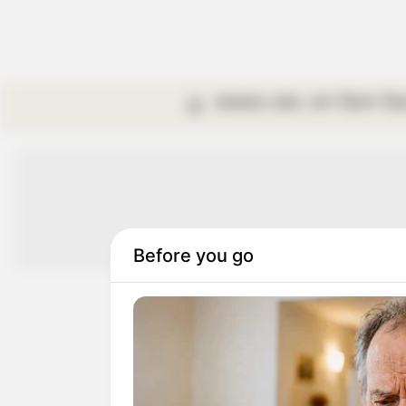
কলকাতা
রাজ্য
দেশ
বিদেশ
বি