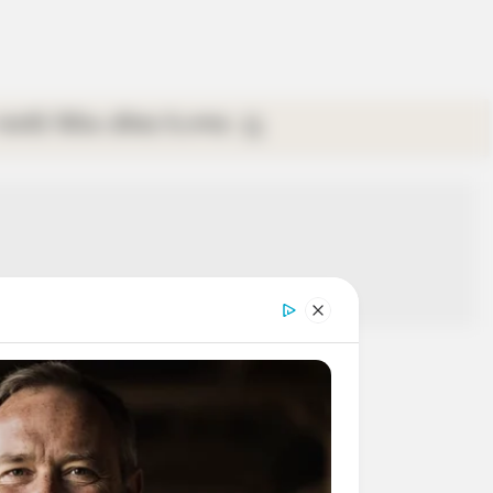
গ্যালারি
ভিডিও
রবিবার
ই-পেপার