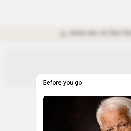
কলকাতা
রাজ্য
দেশ
বিদেশ
বি