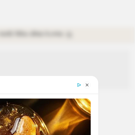
গ্যালারি
ভিডিও
রবিবার
ই-পেপার