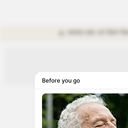
কলকাতা
রাজ্য
দেশ
বিদেশ
বি