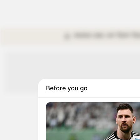
কলকাতা
রাজ্য
দেশ
বিদেশ
বি