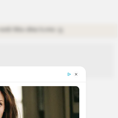
গ্যালারি
ভিডিও
রবিবার
ই-পেপার