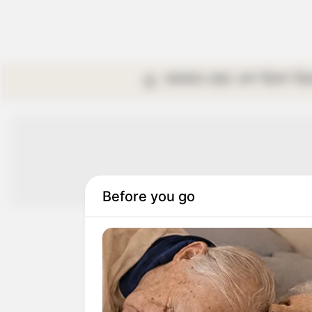
কলকাতা
রাজ্য
দেশ
বিদেশ
বি