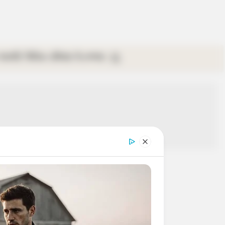
গ্যালারি
ভিডিও
রবিবার
ই-পেপার