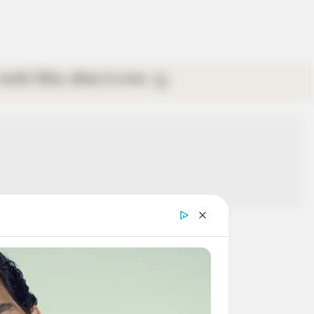
গ্যালারি
ভিডিও
রবিবার
ই-পেপার