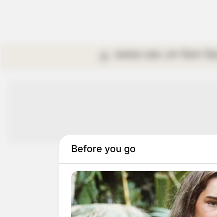
কলকাতা
রাজ্য
দেশ
বিদেশ
বি