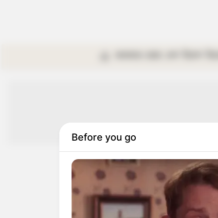
কলকাতা
রাজ্য
দেশ
বিদেশ
বি