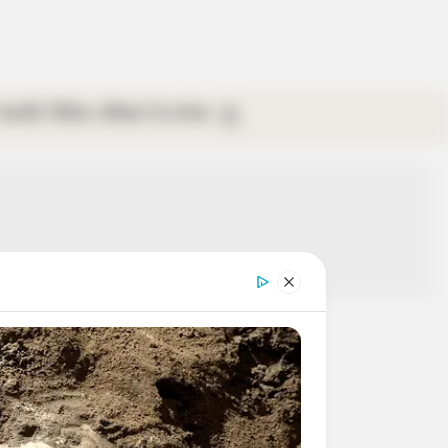
গ্যালারি
ভিডিও
রবিবার
ই-পেপার