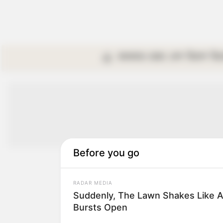
কলকাতা
রাজ্য
দেশ
বিদেশ
বি