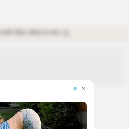
গ্যালারি
ভিডিও
রবিবার
ই-পেপার