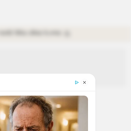
গ্যালারি
ভিডিও
রবিবার
ই-পেপার