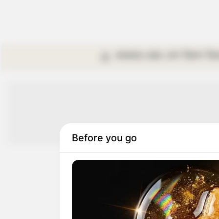
কলকাতা
রাজ্য
দেশ
বিদেশ
বি