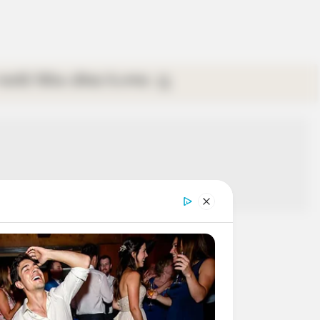
গ্যালারি
ভিডিও
রবিবার
ই-পেপার