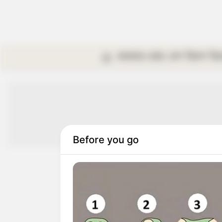
কলকাতা
রাজ্য
দেশ
বিদেশ
বি