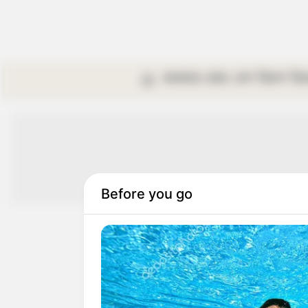
কলকাতা
রাজ্য
দেশ
বিদেশ
বি