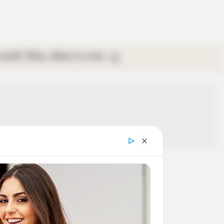
গ্যালারি
ভিডিও
রবিবার
ই-পেপার