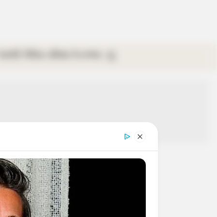
গ্যালারি
ভিডিও
রবিবার
ই-পেপার