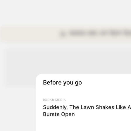
কলকাতা
রাজ্য
দেশ
বিদেশ
বি