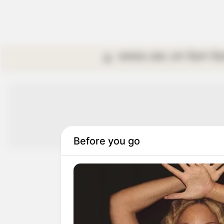
কলকাতা
রাজ্য
দেশ
বিদেশ
বি