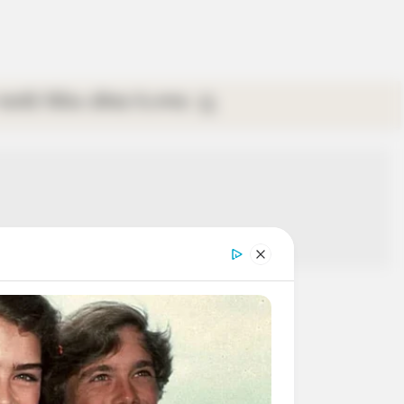
গ্যালারি
ভিডিও
রবিবার
ই-পেপার