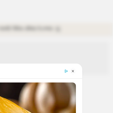
গ্যালারি
ভিডিও
রবিবার
ই-পেপার