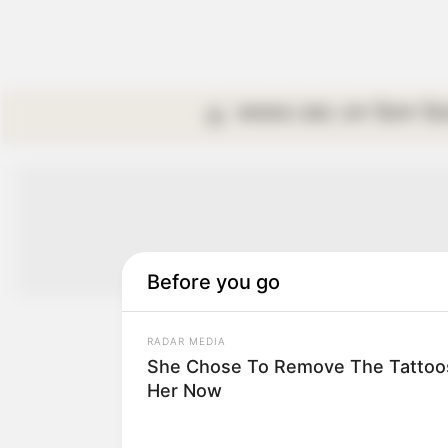
কলকাতা
রাজ্য
দেশ
বিদেশ
বি