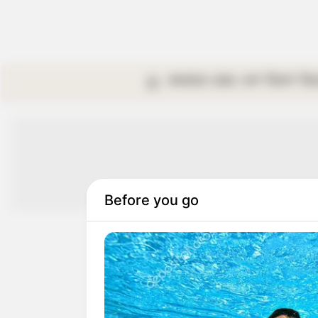
কলকাতা
রাজ্য
দেশ
বিদেশ
বি