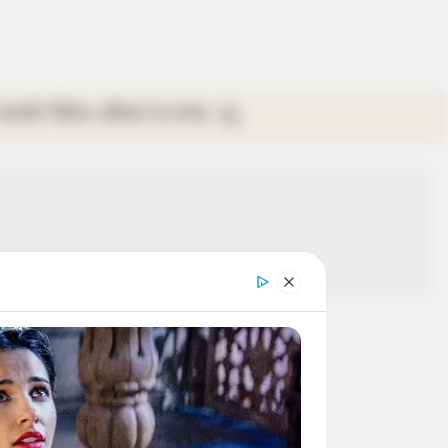
গ্যালারি
ভিডিও
রবিবার
ই-পেপার